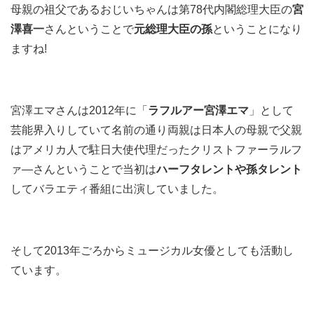
母親の祖父であるおじいちゃんは第78代内閣総理大臣の
宮
澤喜一
さんということで
元総理大臣の孫
ということになり
ますね!
宮澤エマさんは2012年に「
ラフルアー宮澤エマ
」として
芸能界入りしていて名前の通り両親は日本人の母親で父親
はアメリカ人で駐日大使代理だったクリストファーラルフ
ァ―さんということで当初は
ハーフタレントや孫タレント
してバラエティ番組に出演していました。
そして2013年ごろからミュージカル女優としても活動し
ています。