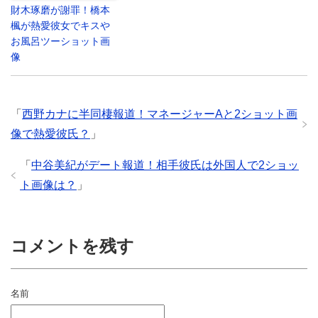
財木琢磨が謝罪！橋本
楓が熱愛彼女でキスや
お風呂ツーショット画
像
「
西野カナに半同棲報道！マネージャーAと2ショット画
像で熱愛彼氏？
」
「
中谷美紀がデート報道！相手彼氏は外国人で2ショッ
ト画像は？
」
コメントを残す
名前