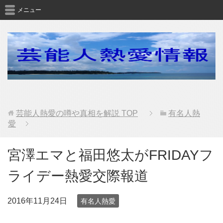
メニュー
芸能人熱愛の噂や真相を解説
TOP
有名人熱
愛
宮澤エマと福田悠太がFRIDAYフ
ライデー熱愛交際報道
2016年11月24日
有名人熱愛