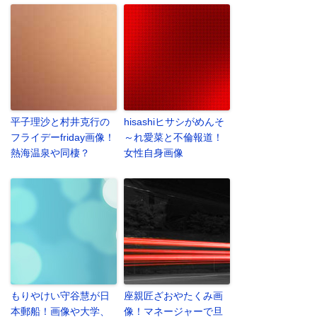
平子理沙と村井克行の
hisashiヒサシがめんそ
フライデーfriday画像！
～れ愛菜と不倫報道！
熱海温泉や同棲？
女性自身画像
もりやけい守谷慧が日
座親匠ざおやたくみ画
本郵船！画像や大学、
像！マネージャーで旦