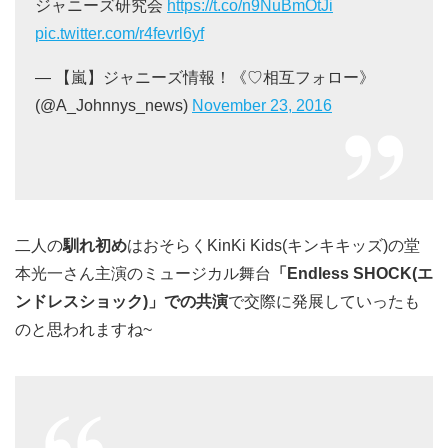
ジャニーズ研究会
https://t.co/n9NuBmOtJi
pic.twitter.com/r4fevrl6yf
— 【嵐】ジャニーズ情報！《♡相互フォロー》
(@A_Johnnys_news)
November 23, 2016
二人の
馴れ初め
はおそらくKinKi Kids(キンキキッズ)の堂
本光一さん主演のミュージカル舞台
「Endless SHOCK(エ
ンドレスショック)」での共演
で交際に発展していったも
のと思われますね~