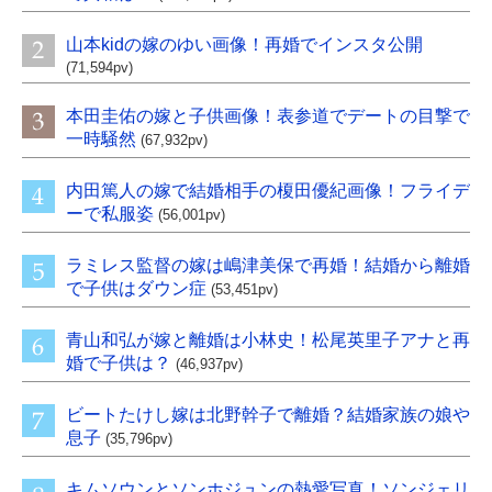
山本kidの嫁のゆい画像！再婚でインスタ公開
(71,594pv)
本田圭佑の嫁と子供画像！表参道でデートの目撃で
一時騒然
(67,932pv)
内田篤人の嫁で結婚相手の榎田優紀画像！フライデ
ーで私服姿
(56,001pv)
ラミレス監督の嫁は嶋津美保で再婚！結婚から離婚
で子供はダウン症
(53,451pv)
青山和弘が嫁と離婚は小林史！松尾英里子アナと再
婚で子供は？
(46,937pv)
ビートたけし嫁は北野幹子で離婚？結婚家族の娘や
息子
(35,796pv)
キムソウンとソンホジュンの熱愛写真！ソンジェリ