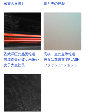
家族の父親も
那と夫の経歴
乙武洋匡に熱愛報道！
高橋一生に交際報道！
岩澤直美が彼女画像や
彼女は森川葵でFLASH
女子大生社長
フラッシュ2ショット