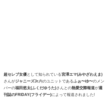
超セレブ女優
として知られている
宮澤エマ(みやざわえま)
さんが
ジャニーズJr.
内のユニットである
ふぉ〜ゆ〜
のメン
バーの
福田悠太(ふくだゆうた)
さんとの
熱愛交際報道
が
週
刊誌のFRIDAY(フライデー)
によって報道されました!