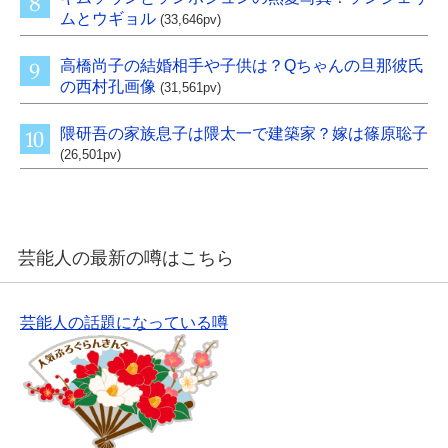
ムとウギョル
(33,646pv)
高橋尚子の結婚相手や子供は？Qちゃんの旦那彼氏
の西村孔画像
(31,561pv)
隈研吾の家族息子は隈太一で建築家？嫁は篠原聡子
(26,501pv)
芸能人の最新の噂はこちら
芸能人の話題になっている噂