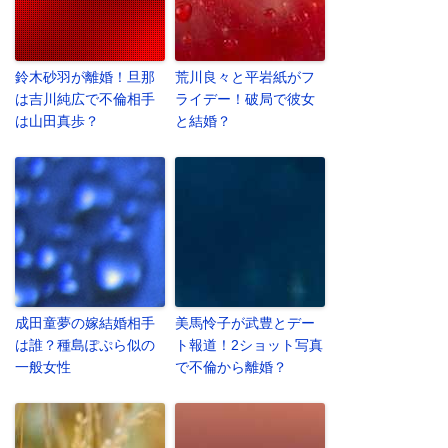
鈴木砂羽が離婚！旦那
荒川良々と平岩紙がフ
は吉川純広で不倫相手
ライデー！破局で彼女
は山田真歩？
と結婚？
成田童夢の嫁結婚相手
美馬怜子が武豊とデー
は誰？種島ぽぷら似の
ト報道！2ショット写真
一般女性
で不倫から離婚？