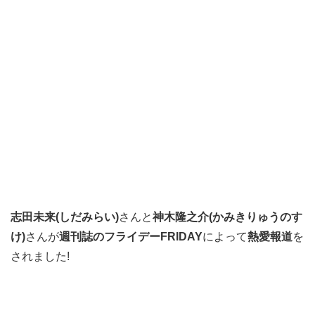
志田未来(しだみらい)
さんと
神木隆之介(かみきりゅうのす
け)
さんが
週刊誌のフライデーFRIDAY
によって
熱愛報道
を
されました!