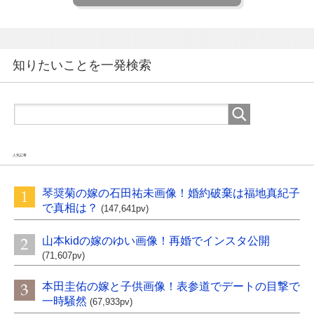
知りたいことを一発検索
人気記事
琴奨菊の嫁の石田祐未画像！婚約破棄は福地真紀子
で真相は？
(147,641pv)
山本kidの嫁のゆい画像！再婚でインスタ公開
(71,607pv)
本田圭佑の嫁と子供画像！表参道でデートの目撃で
一時騒然
(67,933pv)