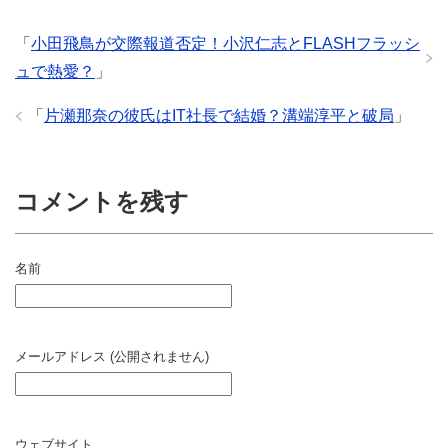
「
小田飛鳥が交際報道否定！小沢仁志とFLASHフラッシ
ュで熱愛？
」
「
片瀬那奈の彼氏はIT社長で結婚？溝端淳平と破局
」
コメントを残す
名前
メールアドレス (公開されません)
ウェブサイト