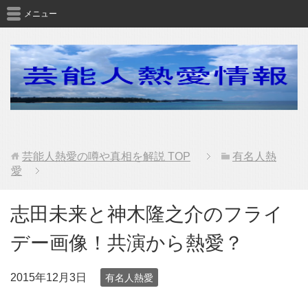
メニュー
芸能人熱愛の噂や真相を解説
TOP
有名人熱
愛
志田未来と神木隆之介のフライ
デー画像！共演から熱愛？
2015年12月3日
有名人熱愛