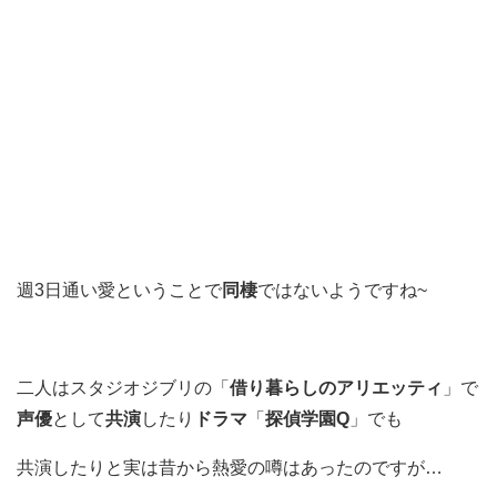
週3日通い愛ということで
同棲
ではないようですね~
二人はスタジオジブリの「
借り暮らしのアリエッティ
」で
声優
として
共演
したり
ドラマ
「
探偵学園Q
」でも
共演したりと実は昔から熱愛の噂はあったのですが…