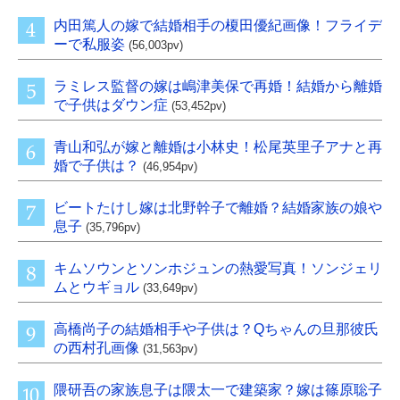
内田篤人の嫁で結婚相手の榎田優紀画像！フライデ
ーで私服姿
(56,003pv)
ラミレス監督の嫁は嶋津美保で再婚！結婚から離婚
で子供はダウン症
(53,452pv)
青山和弘が嫁と離婚は小林史！松尾英里子アナと再
婚で子供は？
(46,954pv)
ビートたけし嫁は北野幹子で離婚？結婚家族の娘や
息子
(35,796pv)
キムソウンとソンホジュンの熱愛写真！ソンジェリ
ムとウギョル
(33,649pv)
高橋尚子の結婚相手や子供は？Qちゃんの旦那彼氏
の西村孔画像
(31,563pv)
隈研吾の家族息子は隈太一で建築家？嫁は篠原聡子