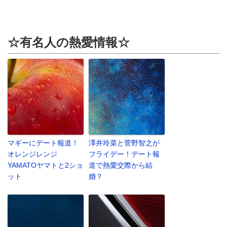
☆有名人の熱愛情報☆
マギーにデート報道！
澤井玲菜と菅野智之が
オレンジレンジ
フライデー！デート報
YAMATOヤマトと2ショ
道で熱愛交際から結
ット
婚？