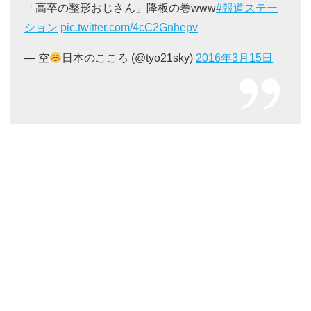
「高卒の整形おじさん」降板の巻www
#報道ステー
ション
pic.twitter.com/4cC2Gnhepv
— 空
日本のこころ (@tyo21sky)
2016年3月15日