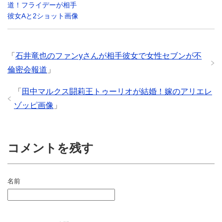
道！フライデーが相手
彼女Aと2ショット画像
「
石井竜也のファンyさんが相手彼女で女性セブンが不
倫密会報道
」
「
田中マルクス闘莉王トゥーリオが結婚！嫁のアリエレ
ゾッピ画像
」
コメントを残す
名前