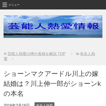
メニュー
芸能人熱愛の噂や真相を解説
TOP
有名人熱
愛
ショーンマクアードル川上の嫁
結婚は？川上伸一郎がショーンk
の本名
2016年3月16日
有名人熱愛