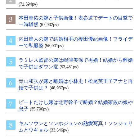
(71,594pv)
本田圭佑の嫁と子供画像！表参道でデートの目撃で
一時騒然
(67,932pv)
内田篤人の嫁で結婚相手の榎田優紀画像！フライデ
ーで私服姿
(56,001pv)
ラミレス監督の嫁は嶋津美保で再婚！結婚から離婚
で子供はダウン症
(53,451pv)
青山和弘が嫁と離婚は小林史！松尾英里子アナと再
婚で子供は？
(46,937pv)
ビートたけし嫁は北野幹子で離婚？結婚家族の娘や
息子
(35,796pv)
キムソウンとソンホジュンの熱愛写真！ソンジェリ
ムとウギョル
(33,646pv)