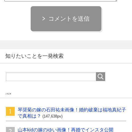
コメントを送信
知りたいことを一発検索
人気記事
琴奨菊の嫁の石田祐未画像！婚約破棄は福地真紀子
で真相は？
(147,638pv)
山本kidの嫁のゆい画像！再婚でインスタ公開