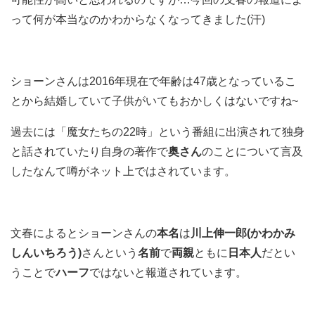
って何が本当なのかわからなくなってきました(汗)
ショーンさんは2016年現在で年齢は47歳となっているこ
とから結婚していて子供がいてもおかしくはないですね~
過去には「魔女たちの22時」という番組に出演されて独身
と話されていたり自身の著作で
奥さん
のことについて言及
したなんて噂がネット上ではされています。
文春によるとショーンさんの
本名
は
川上伸一郎(かわかみ
しんいちろう)
さんという
名前
で
両親
ともに
日本人
だとい
うことで
ハーフ
ではないと報道されています。