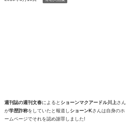
週刊誌の週刊文春
によると
ショーンマクアードル川上
さん
が
学歴詐称
をしていたと報道し
ショーンK
さんは自身のホ
ームページでそれを認め謝罪しました!