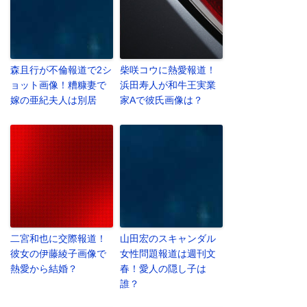
森且行が不倫報道で2シ
柴咲コウに熱愛報道！
ョット画像！糟糠妻で
浜田寿人が和牛王実業
嫁の亜紀夫人は別居
家Aで彼氏画像は？
二宮和也に交際報道！
山田宏のスキャンダル
彼女の伊藤綾子画像で
女性問題報道は週刊文
熱愛から結婚？
春！愛人の隠し子は
誰？