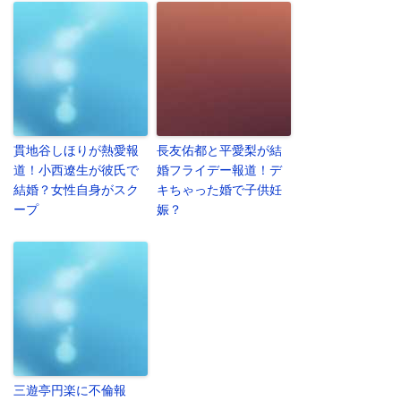
貫地谷しほりが熱愛報
長友佑都と平愛梨が結
道！小西遼生が彼氏で
婚フライデー報道！デ
結婚？女性自身がスク
キちゃった婚で子供妊
ープ
娠？
三遊亭円楽に不倫報