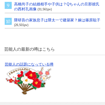
高橋尚子の結婚相手や子供は？Qちゃんの旦那彼氏
の西村孔画像
(31,561pv)
隈研吾の家族息子は隈太一で建築家？嫁は篠原聡子
(26,501pv)
芸能人の最新の噂はこちら
芸能人の話題になっている噂