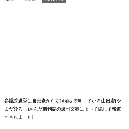
参議院選挙
に
自民党
から立候補を表明している
山田宏(や
まだひろし)
さんが
週刊誌の週刊文春
によって
隠し子報道
がされました!