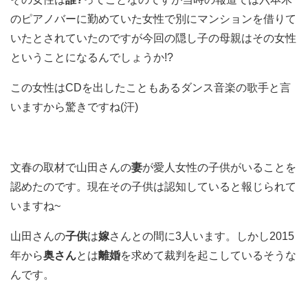
のピアノバーに勤めていた女性で別にマンションを借りて
いたとされていたのですが今回の隠し子の母親はその女性
ということになるんでしょうか!?
この女性はCDを出したこともあるダンス音楽の歌手と言
いますから驚きですね(汗)
文春の取材で山田さんの
妻
が愛人女性の子供がいることを
認めたのです。現在その子供は認知していると報じられて
いますね~
山田さんの
子供
は
嫁
さんとの間に3人います。しかし2015
年から
奥さん
とは
離婚
を求めて裁判を起こしているそうな
んです。