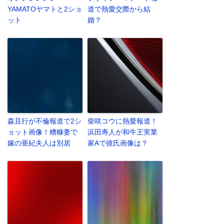
YAMATOヤマトと2ショ
道で熱愛交際から結
ット
婚？
森且行が不倫報道で2シ
柴咲コウに熱愛報道！
ョット画像！糟糠妻で
浜田寿人が和牛王実業
嫁の亜紀夫人は別居
家Aで彼氏画像は？