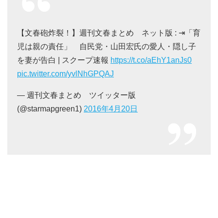
【文春砲炸裂！】週刊文春まとめ ネット版 : ⇥「育
児は親の責任」 自民党・山田宏氏の愛人・隠し子
を妻が告白 | スクープ速報
https://t.co/aEhY1anJs0
pic.twitter.com/yvlNhGPQAJ
— 週刊文春まとめ ツイッター版
(@starmapgreen1)
2016年4月20日