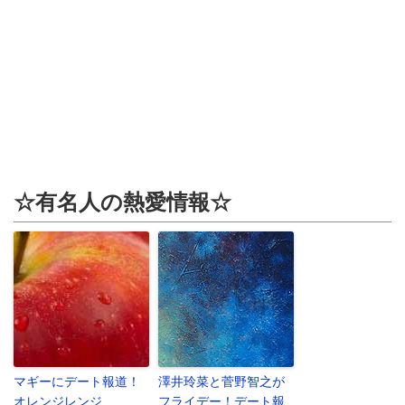
☆有名人の熱愛情報☆
マギーにデート報道！
澤井玲菜と菅野智之が
オレンジレンジ
フライデー！デート報