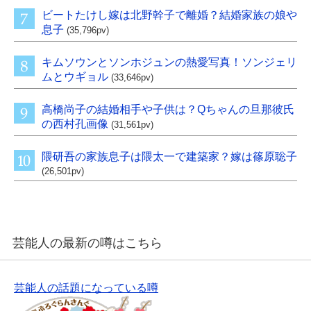
ビートたけし嫁は北野幹子で離婚？結婚家族の娘や
息子
(35,796pv)
キムソウンとソンホジュンの熱愛写真！ソンジェリ
ムとウギョル
(33,646pv)
高橋尚子の結婚相手や子供は？Qちゃんの旦那彼氏
の西村孔画像
(31,561pv)
隈研吾の家族息子は隈太一で建築家？嫁は篠原聡子
(26,501pv)
芸能人の最新の噂はこちら
芸能人の話題になっている噂