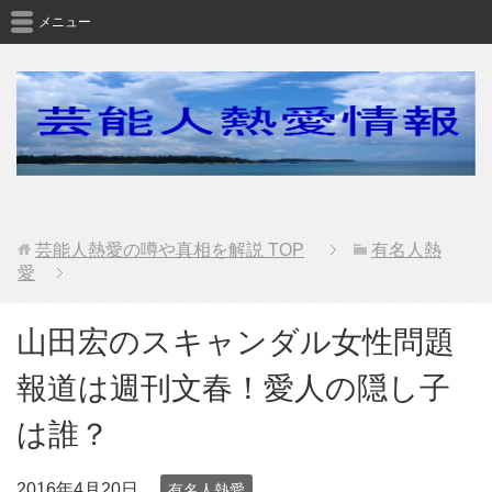
メニュー
芸能人熱愛の噂や真相を解説
TOP
有名人熱
愛
山田宏のスキャンダル女性問題
報道は週刊文春！愛人の隠し子
は誰？
2016年4月20日
有名人熱愛