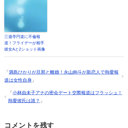
三遊亭円楽に不倫報
道！フライデーが相手
彼女Aと2ショット画像
「
満島ひかりが旦那と離婚！永山絢斗が新恋人で熱愛報
道は女性自身
」
「
小林由未子アナの密会デート交際報道はフラッシュ！
熱愛彼氏は誰？
」
コメントを残す