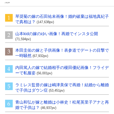
人気記事
琴奨菊の嫁の石田祐未画像！婚約破棄は福地真紀子
で真相は？
(147,638pv)
山本kidの嫁のゆい画像！再婚でインスタ公開
(71,594pv)
本田圭佑の嫁と子供画像！表参道でデートの目撃で
一時騒然
(67,932pv)
内田篤人の嫁で結婚相手の榎田優紀画像！フライデ
ーで私服姿
(56,001pv)
ラミレス監督の嫁は嶋津美保で再婚！結婚から離婚
で子供はダウン症
(53,451pv)
青山和弘が嫁と離婚は小林史！松尾英里子アナと再
婚で子供は？
(46,937pv)