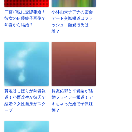
二宮和也に交際報道！
小林由未子アナの密会
彼女の伊藤綾子画像で
デート交際報道はフラ
熱愛から結婚？
ッシュ！熱愛彼氏は
誰？
貫地谷しほりが熱愛報
長友佑都と平愛梨が結
道！小西遼生が彼氏で
婚フライデー報道！デ
結婚？女性自身がスク
キちゃった婚で子供妊
ープ
娠？