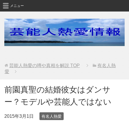
メニュー
芸能人熱愛の噂や真相を解説
TOP
有名人熱
愛
前園真聖の結婚彼女はダンサ
ー？モデルや芸能人ではない
2015年3月1日
有名人熱愛