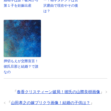
婚相手は誰？破局から
ー！相手タレントは宮
第１子を妊娠出産
沢磨由で現在やその後
は？
押切もえが交際宣言！
彼氏旦那と結婚？で誰
なの
「
春香クリスティーン破局！彼氏の山際良樹画像
」
「
山田孝之の嫁プリクラ画像！結婚の子供は？
」