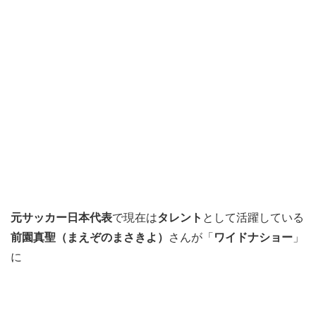
元サッカー日本代表
で現在は
タレント
として活躍している
前園真聖（まえぞのまさきよ）
さんが「
ワイドナショー
」
に