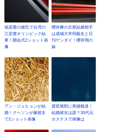
福原愛の彼氏で台湾の
櫻井舞の旦那結婚相手
江宏傑オリンピック結
は成城大学同級生と日
果！開会式2ショット画
刊ゲンダイ！櫻井翔の
像
妹
アン・ジェヒョンが結
渡部篤郎に再婚報道！
婚！クヘソンが嫁彼女
結婚彼女は誰？30代元
で2ショット画像
ホステスで画像は