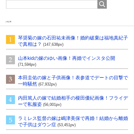
人気記事
琴奨菊の嫁の石田祐未画像！婚約破棄は福地真紀子
で真相は？
(147,638pv)
山本kidの嫁のゆい画像！再婚でインスタ公開
(71,594pv)
本田圭佑の嫁と子供画像！表参道でデートの目撃で
一時騒然
(67,932pv)
内田篤人の嫁で結婚相手の榎田優紀画像！フライデ
ーで私服姿
(56,001pv)
ラミレス監督の嫁は嶋津美保で再婚！結婚から離婚
で子供はダウン症
(53,451pv)