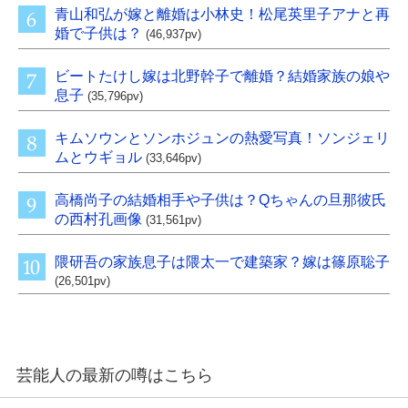
青山和弘が嫁と離婚は小林史！松尾英里子アナと再
婚で子供は？
(46,937pv)
ビートたけし嫁は北野幹子で離婚？結婚家族の娘や
息子
(35,796pv)
キムソウンとソンホジュンの熱愛写真！ソンジェリ
ムとウギョル
(33,646pv)
高橋尚子の結婚相手や子供は？Qちゃんの旦那彼氏
の西村孔画像
(31,561pv)
隈研吾の家族息子は隈太一で建築家？嫁は篠原聡子
(26,501pv)
芸能人の最新の噂はこちら