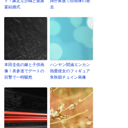
ト！嫁足立沙織と披露
姉が家族で自衛隊の過
宴結婚式
去
本田圭佑の嫁と子供画
ハンヤン閻涵エンカン
像！表参道でデートの
熱愛彼女のフィギュア
目撃で一時騒然
朱秋穎チュイン画像