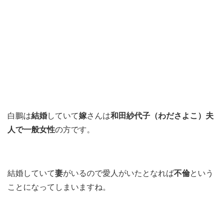
白鵬は
結婚
していて
嫁
さんは
和田紗代子（わださよこ）夫
人で
一般女性
の方です。
結婚していて
妻
がいるので愛人がいたとなれば
不倫
という
ことになってしまいますね。