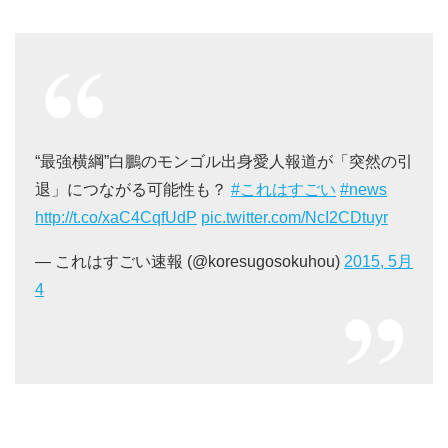
“最強横綱”白鵬のモンゴル出身愛人報道が「突然の引
退」につながる可能性も？
#これはすごい
#news
http://t.co/xaC4CqfUdP
pic.twitter.com/NcI2CDtuyr
— これはすごい速報 (@koresugosokuhou)
2015, 5月
4