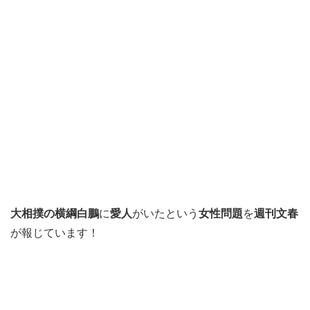
大相撲の横綱白鵬
に
愛人
がいたという
女性問題
を
週刊文春
が報じています！