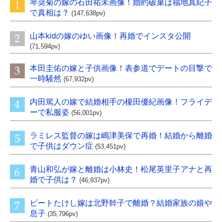
琴奨菊の嫁の石田祐未画像！婚約破棄は福地真紀子
で真相は？
(147,638pv)
山本kidの嫁のゆい画像！再婚でインスタ公開
(71,594pv)
本田圭佑の嫁と子供画像！表参道でデートの目撃で
一時騒然
(67,932pv)
内田篤人の嫁で結婚相手の榎田優紀画像！フライデ
ーで私服姿
(56,001pv)
ラミレス監督の嫁は嶋津美保で再婚！結婚から離婚
で子供はダウン症
(53,451pv)
青山和弘が嫁と離婚は小林史！松尾英里子アナと再
婚で子供は？
(46,937pv)
ビートたけし嫁は北野幹子で離婚？結婚家族の娘や
息子
(35,796pv)