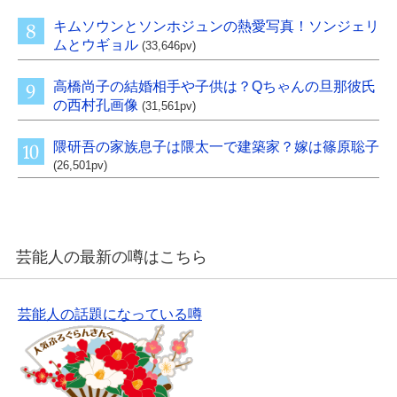
キムソウンとソンホジュンの熱愛写真！ソンジェリ
ムとウギョル
(33,646pv)
高橋尚子の結婚相手や子供は？Qちゃんの旦那彼氏
の西村孔画像
(31,561pv)
隈研吾の家族息子は隈太一で建築家？嫁は篠原聡子
(26,501pv)
芸能人の最新の噂はこちら
芸能人の話題になっている噂