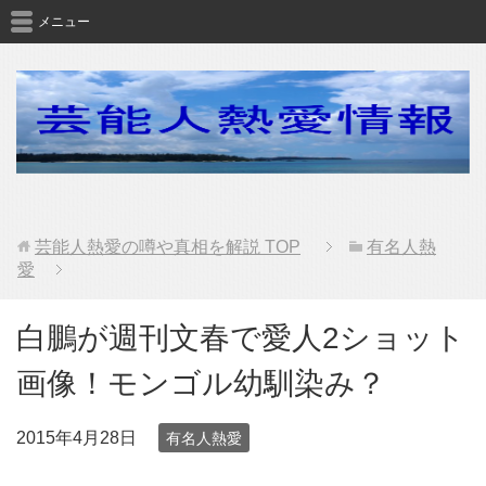
メニュー
芸能人熱愛の噂や真相を解説
TOP
有名人熱
愛
白鵬が週刊文春で愛人2ショット
画像！モンゴル幼馴染み？
2015年4月28日
有名人熱愛