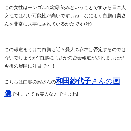
この女性はモンゴルの幼馴染みということですから日本人
女性ではない可能性が高いですしね…なにより白鵬は
奥さ
ん
を非常に大事にされているかたです(汗)
この報道をうけて白鵬も近々愛人の存在は
否定
するのでは
ないでしょうか?白鵬にまさかの密会報道がされましたが
今後の展開に注目です！
和田紗代子
さんの
画
こちらは白鵬の嫁さんの
像
です。とても美人な方ですよね!