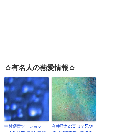
☆有名人の熱愛情報☆
中村獅童ツーショッ
今井雅之の妻は？兄や