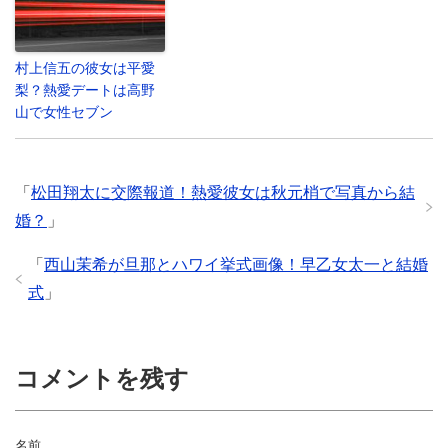
村上信五の彼女は平愛
梨？熱愛デートは高野
山で女性セブン
「
松田翔太に交際報道！熱愛彼女は秋元梢で写真から結
婚？
」
「
西山茉希が旦那とハワイ挙式画像！早乙女太一と結婚
式
」
コメントを残す
名前