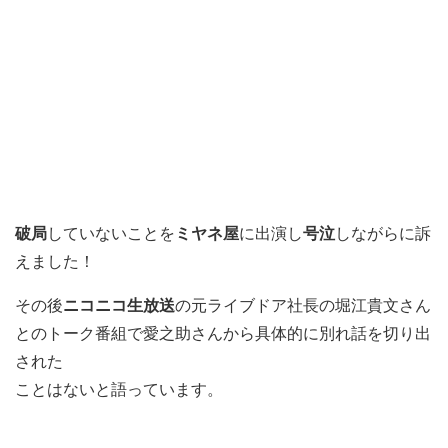
破局
していないことを
ミヤネ屋
に出演し
号泣
しながらに訴
えました！
その後
ニコニコ生放送
の元ライブドア社長の堀江貴文さん
とのトーク番組で愛之助さんから具体的に別れ話を切り出
された
ことはないと語っています。