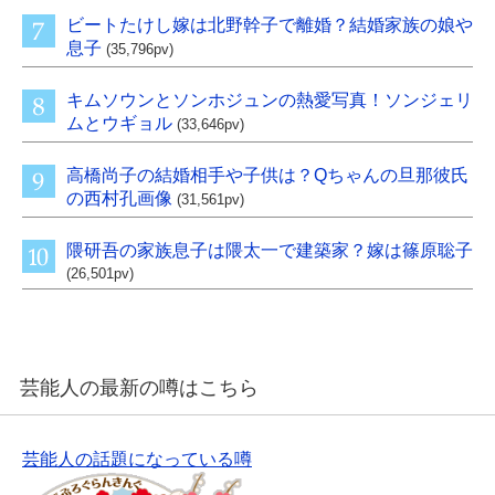
ビートたけし嫁は北野幹子で離婚？結婚家族の娘や
息子
(35,796pv)
キムソウンとソンホジュンの熱愛写真！ソンジェリ
ムとウギョル
(33,646pv)
高橋尚子の結婚相手や子供は？Qちゃんの旦那彼氏
の西村孔画像
(31,561pv)
隈研吾の家族息子は隈太一で建築家？嫁は篠原聡子
(26,501pv)
芸能人の最新の噂はこちら
芸能人の話題になっている噂