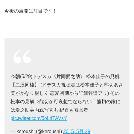
今後の展開に注目です！
今朝(5/29)ドデスカ《片岡愛之助》 松本佳子の見解
【二股同棲】 (ドデスカ視聴者は松本佳子と熊切あさ
美がかなり親しく 恋愛初期から詳細報道アリ) その
松本の見解⇒熊切が可哀想でならない⇒熊切の家に
は愛之助実両親写真も 紀香も被害者
pic.twitter.com/5oLriTAVsY
— keroushi (@keroushi)
2015, 5月 29