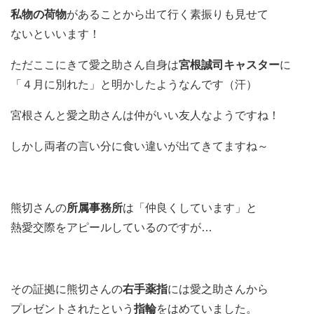
私物の荷物
があることから出て行く素振りも見せて
ないといいます！
ただここにきて愛之助さん自身は
宮根誠司キャスター
に
「４月に別れた」と明かしたようなんです（汗）
宮根さんと愛之助さんは仲がいい友人なようですね！
しかし両者の言い分に食い違いが出てきてますね～
熊切さんの
所属事務所
は「仲良くしています」と
熱愛交際をアピールしているのですが…
その証拠に熊切さんの
右手薬指
には愛之助さんから
プレゼントされたという
指輪
をはめていました。