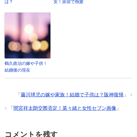
は？
女！原宿で熱愛
鶴久政治の嫁や子供！
結婚後の現在
「
藤川球児の嫁や家族！結婚で子供は？阪神復帰
」
「
間宮祥太朗交際否定！菜々緒と女性セブン画像
」
コメントを残す