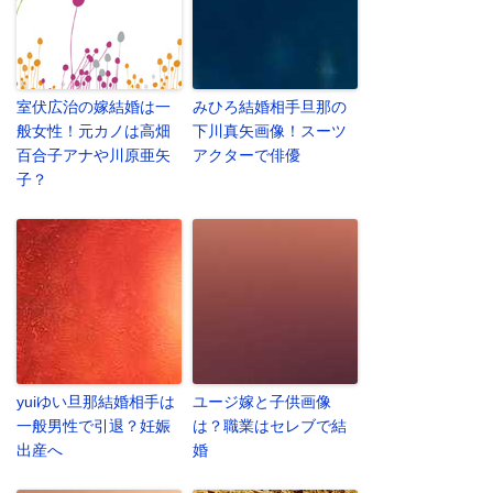
室伏広治の嫁結婚は一
みひろ結婚相手旦那の
般女性！元カノは高畑
下川真矢画像！スーツ
百合子アナや川原亜矢
アクターで俳優
子？
yuiゆい旦那結婚相手は
ユージ嫁と子供画像
一般男性で引退？妊娠
は？職業はセレブで結
出産へ
婚