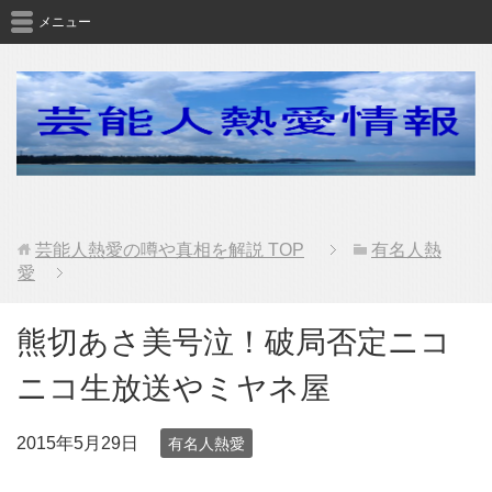
メニュー
芸能人熱愛の噂や真相を解説
TOP
有名人熱
愛
熊切あさ美号泣！破局否定ニコ
ニコ生放送やミヤネ屋
2015年5月29日
有名人熱愛