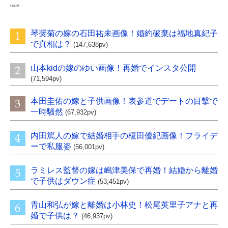
人気記事
琴奨菊の嫁の石田祐未画像！婚約破棄は福地真紀子
で真相は？
(147,638pv)
山本kidの嫁のゆい画像！再婚でインスタ公開
(71,594pv)
本田圭佑の嫁と子供画像！表参道でデートの目撃で
一時騒然
(67,932pv)
内田篤人の嫁で結婚相手の榎田優紀画像！フライデ
ーで私服姿
(56,001pv)
ラミレス監督の嫁は嶋津美保で再婚！結婚から離婚
で子供はダウン症
(53,451pv)
青山和弘が嫁と離婚は小林史！松尾英里子アナと再
婚で子供は？
(46,937pv)