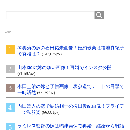
人気記事
琴奨菊の嫁の石田祐未画像！婚約破棄は福地真紀子
で真相は？
(147,639pv)
山本kidの嫁のゆい画像！再婚でインスタ公開
(71,597pv)
本田圭佑の嫁と子供画像！表参道でデートの目撃で
一時騒然
(67,932pv)
内田篤人の嫁で結婚相手の榎田優紀画像！フライデ
ーで私服姿
(56,001pv)
ラミレス監督の嫁は嶋津美保で再婚！結婚から離婚