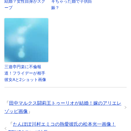
結婚？女性自身がスク
キちゃった婚で子供妊
ープ
娠？
三遊亭円楽に不倫報
道！フライデーが相手
彼女Aと2ショット画像
「
田中マルクス闘莉王トゥーリオが結婚！嫁のアリエレ
ゾッピ画像
」
「
たんぽぽ川村エミコの熱愛彼氏の松本光一画像！