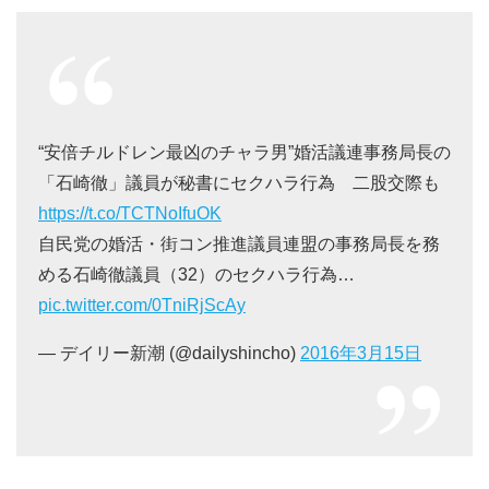
“安倍チルドレン最凶のチャラ男”婚活議連事務局長の
「石崎徹」議員が秘書にセクハラ行為 二股交際も
https://t.co/TCTNoIfuOK
自民党の婚活・街コン推進議員連盟の事務局長を務
める石崎徹議員（32）のセクハラ行為…
pic.twitter.com/0TniRjScAy
— デイリー新潮 (@dailyshincho)
2016年3月15日