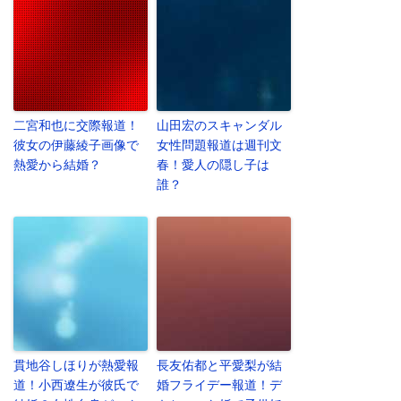
二宮和也に交際報道！
山田宏のスキャンダル
彼女の伊藤綾子画像で
女性問題報道は週刊文
熱愛から結婚？
春！愛人の隠し子は
誰？
貫地谷しほりが熱愛報
長友佑都と平愛梨が結
道！小西遼生が彼氏で
婚フライデー報道！デ