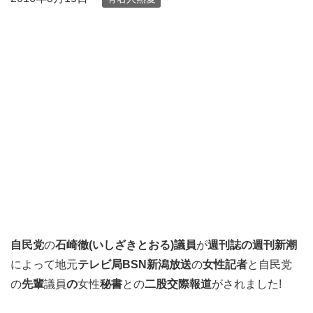
自民党
の
石崎徹(いしざきとおる)議員
が
週刊誌の週刊新潮
によって地元
テレビ局BSN新潟放送
の
女性記者
と自民党
の
先輩
議員
の
女性
秘書
との
二股交際報道
がされました!