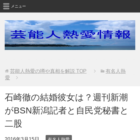
メニュー
芸能人熱愛の噂や真相を解説
TOP
有名人熱
愛
石崎徹の結婚彼女は？週刊新潮
がBSN新潟記者と自民党秘書と
二股
2016年3月15日
有名人熱愛