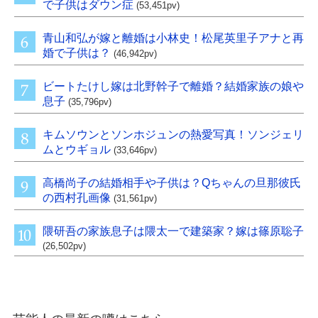
で子供はダウン症
(53,451pv)
青山和弘が嫁と離婚は小林史！松尾英里子アナと再
婚で子供は？
(46,942pv)
ビートたけし嫁は北野幹子で離婚？結婚家族の娘や
息子
(35,796pv)
キムソウンとソンホジュンの熱愛写真！ソンジェリ
ムとウギョル
(33,646pv)
高橋尚子の結婚相手や子供は？Qちゃんの旦那彼氏
の西村孔画像
(31,561pv)
隈研吾の家族息子は隈太一で建築家？嫁は篠原聡子
(26,502pv)