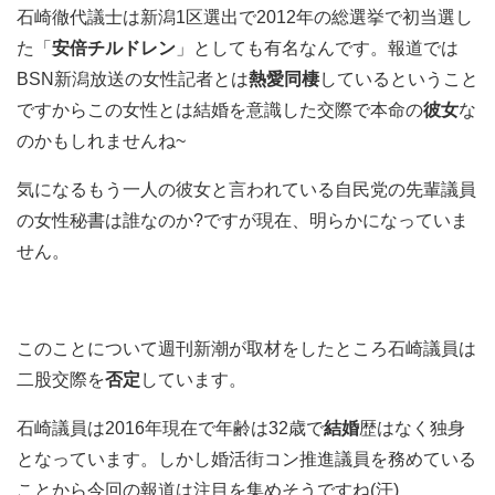
石崎徹代議士は新潟1区選出で2012年の総選挙で初当選し
た「
安倍チルドレン
」としても有名なんです。報道では
BSN新潟放送の女性記者とは
熱愛同棲
しているということ
ですからこの女性とは結婚を意識した交際で本命の
彼女
な
のかもしれませんね~
気になるもう一人の彼女と言われている自民党の先輩議員
の女性秘書は誰なのか?ですが現在、明らかになっていま
せん。
このことについて週刊新潮が取材をしたところ石崎議員は
二股交際を
否定
しています。
石崎議員は2016年現在で年齢は32歳で
結婚
歴はなく独身
となっています。しかし婚活街コン推進議員を務めている
ことから今回の報道は注目を集めそうですね(汗)