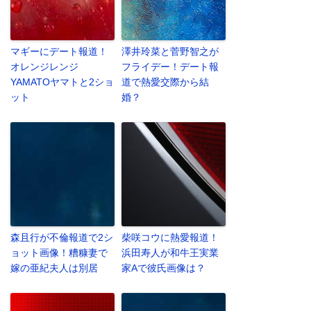
マギーにデート報道！
澤井玲菜と菅野智之が
オレンジレンジ
フライデー！デート報
YAMATOヤマトと2ショ
道で熱愛交際から結
ット
婚？
森且行が不倫報道で2シ
柴咲コウに熱愛報道！
ョット画像！糟糠妻で
浜田寿人が和牛王実業
嫁の亜紀夫人は別居
家Aで彼氏画像は？