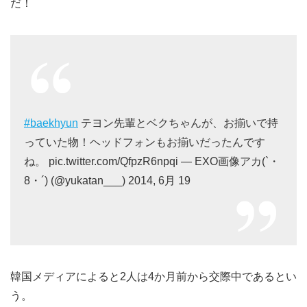
だ！
#baekhyun
テヨン先輩とベクちゃんが、お揃いで持
っていた物！ヘッドフォンもお揃いだったんです
ね。 pic.twitter.com/QfpzR6npqi — EXO画像アカ(`・
8・´) (@yukatan___) 2014, 6月 19
韓国メディアによると2人は4か月前から交際中であるとい
う。