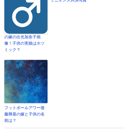
ミニオンズ共演写真
の嫁の出光加奈子画
像！子供の実娘はホツ
ミック？
フットボールアワー後
藤輝基の嫁と子供の名
前は？