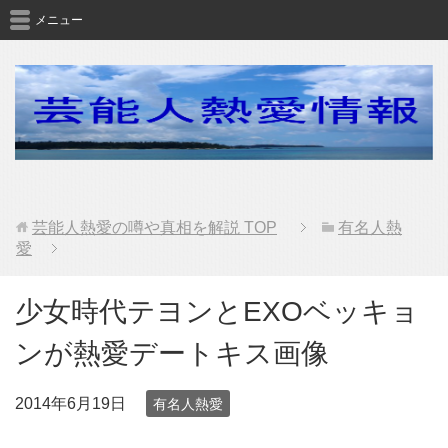
メニュー
芸能人熱愛の噂や真相を解説
TOP
有名人熱
愛
少女時代テヨンとEXOベッキョ
ンが熱愛デートキス画像
2014年6月19日
有名人熱愛