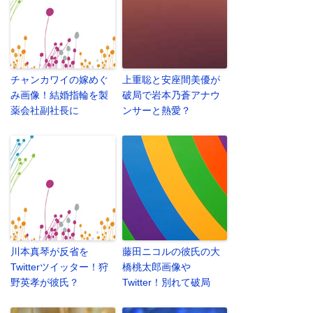
チャンカワイの嫁めぐ
上重聡と安座間美優が
み画像！結婚指輪を製
破局で岩本乃蒼アナウ
薬会社副社長に
ンサーと熱愛？
川本真琴が反省を
藤田ニコルの彼氏の大
Twitterツイッター！狩
橋桃太郎画像や
野英孝が彼氏？
Twitter！別れて破局