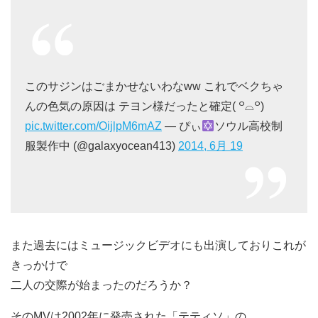
このサジンはごまかせないわなww これでベクちゃ
んの色気の原因は テヨン様だったと確定( ꒪⌓꒪)
pic.twitter.com/OijlpM6mAZ
— ぴぃ
ソウル高校制
服製作中 (@galaxyocean413)
2014, 6月 19
また過去にはミュージックビデオにも出演しておりこれが
きっかけで
二人の交際が始まったのだろうか？
そのMVは2002年に発売された「テティソ」の