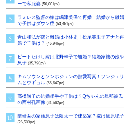
ーで私服姿
(56,001pv)
ラミレス監督の嫁は嶋津美保で再婚！結婚から離婚
で子供はダウン症
(53,451pv)
青山和弘が嫁と離婚は小林史！松尾英里子アナと再
婚で子供は？
(46,946pv)
ビートたけし嫁は北野幹子で離婚？結婚家族の娘や
息子
(35,796pv)
キムソウンとソンホジュンの熱愛写真！ソンジェリ
ムとウギョル
(33,647pv)
高橋尚子の結婚相手や子供は？Qちゃんの旦那彼氏
の西村孔画像
(31,562pv)
隈研吾の家族息子は隈太一で建築家？嫁は篠原聡子
(26,503pv)