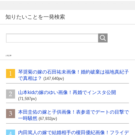
知りたいことを一発検索
人気記事
琴奨菊の嫁の石田祐未画像！婚約破棄は福地真紀子
で真相は？
(147,640pv)
山本kidの嫁のゆい画像！再婚でインスタ公開
(71,597pv)
本田圭佑の嫁と子供画像！表参道でデートの目撃で
一時騒然
(67,932pv)
内田篤人の嫁で結婚相手の榎田優紀画像！フライデ