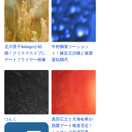
北川景子&daigoが結
中村獅童ツーショッ
婚！クリスマスイブに
ト！嫁足立沙織と披露
デートフライデー画像
宴結婚式
つんく
真田広之と天海祐希が
熱愛デート報道否定！