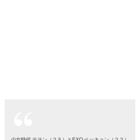
少女時代 テヨン（２５）とEXO ベッキョン（２２）