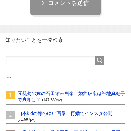
コメントを送信
知りたいことを一発検索
人気記事
琴奨菊の嫁の石田祐未画像！婚約破棄は福地真紀子
で真相は？
(147,639pv)
山本kidの嫁のゆい画像！再婚でインスタ公開
(71,597pv)