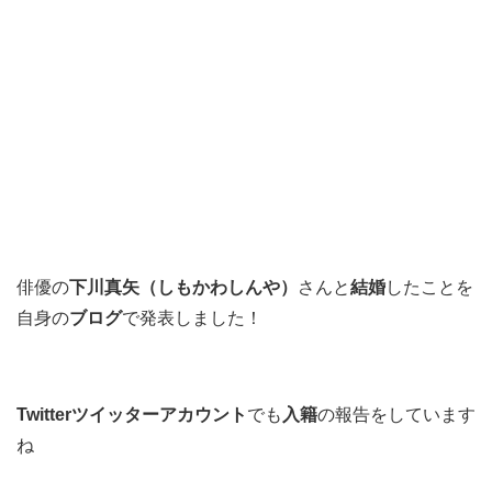
俳優の
下川真矢（しもかわしんや）
さんと
結婚
したことを
自身の
ブログ
で発表しました！
Twitterツイッターアカウント
でも
入籍
の報告をしています
ね