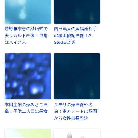
勝野雅奈恵の結婚式で
内田篤人の嫁結婚相手
夫リカルド画像！旦那
の榎田優紀画像！A-
はスイス人
Studio出演
本田圭佑の嫁みさこ画
タモリの嫁画像や名
像！子供二人目は長女
前！妻とデートは昼間
から女性自身報道