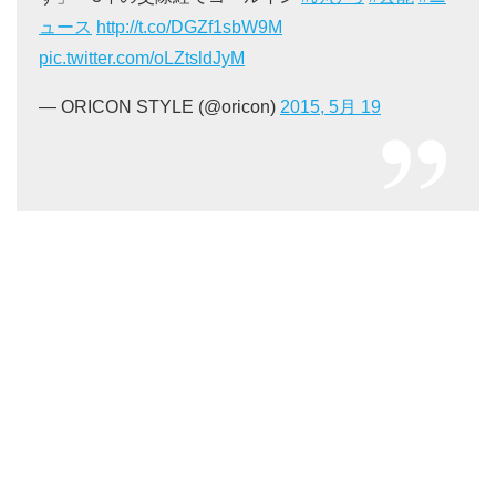
ュース
http://t.co/DGZf1sbW9M
pic.twitter.com/oLZtsldJyM
— ORICON STYLE (@oricon)
2015, 5月 19