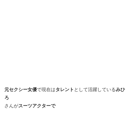
元セクシー女優
で現在は
タレント
として活躍している
みひ
ろ
さんが
スーツアクターで