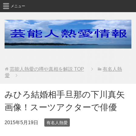
メニュー
芸能人熱愛の噂や真相を解説
TOP
有名人熱
愛
みひろ結婚相手旦那の下川真矢
画像！スーツアクターで俳優
2015年5月19日
有名人熱愛