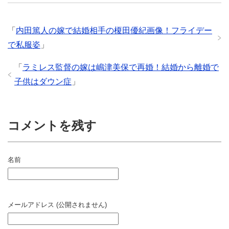
「
内田篤人の嫁で結婚相手の榎田優紀画像！フライデー
で私服姿
」
「
ラミレス監督の嫁は嶋津美保で再婚！結婚から離婚で
子供はダウン症
」
コメントを残す
名前
メールアドレス (公開されません)