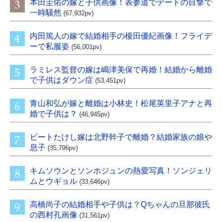
本田圭佑の嫁と子供画像！表参道でデートの目撃で
一時騒然
(67,932pv)
内田篤人の嫁で結婚相手の榎田優紀画像！フライデ
ーで私服姿
(56,001pv)
ラミレス監督の嫁は嶋津美保で再婚！結婚から離婚
で子供はダウン症
(53,451pv)
青山和弘が嫁と離婚は小林史！松尾英里子アナと再
婚で子供は？
(46,945pv)
ビートたけし嫁は北野幹子で離婚？結婚家族の娘や
息子
(35,796pv)
キムソウンとソンホジュンの熱愛写真！ソンジェリ
ムとウギョル
(33,646pv)
高橋尚子の結婚相手や子供は？Qちゃんの旦那彼氏
の西村孔画像
(31,561pv)