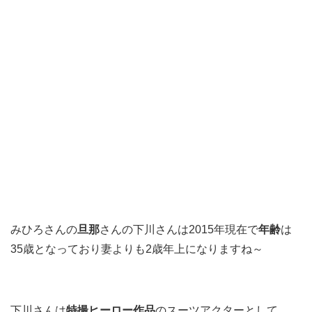
みひろさんの
旦那
さんの下川さんは2015年現在で
年齢
は
35歳となっており妻よりも2歳年上になりますね～
下川さんは
特撮ヒーロー作品
のスーツアクターとして