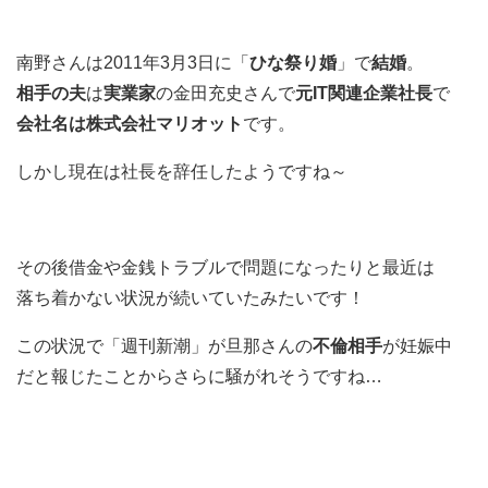
南野さんは2011年3月3日に「
ひな祭り婚
」で
結婚
。
相手の夫
は
実業家
の金田充史さんで
元IT関連企業社長
で
会社名は株式会社マリオット
です。
しかし現在は社長を辞任したようですね～
その後借金や金銭トラブルで問題になったりと最近は
落ち着かない状況が続いていたみたいです！
この状況で「週刊新潮」が旦那さんの
不倫相手
が妊娠中
だと報じたことからさらに騒がれそうですね…