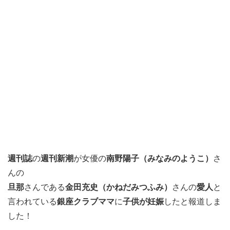
週刊誌
の
週刊新潮
が女優の
南野陽子（みなみのようこ）
さ
んの
旦那
さんである
金田充史（かねだみつふみ）
さんの
愛人
と
言われている
銀座クラブママ
に
子供が妊娠
したと報道しま
した！