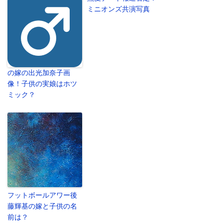
ミニオンズ共演写真
の嫁の出光加奈子画
像！子供の実娘はホツ
ミック？
フットボールアワー後
藤輝基の嫁と子供の名
前は？