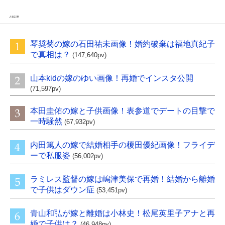
人気記事
琴奨菊の嫁の石田祐未画像！婚約破棄は福地真紀子
で真相は？
(147,640pv)
山本kidの嫁のゆい画像！再婚でインスタ公開
(71,597pv)
本田圭佑の嫁と子供画像！表参道でデートの目撃で
一時騒然
(67,932pv)
内田篤人の嫁で結婚相手の榎田優紀画像！フライデ
ーで私服姿
(56,002pv)
ラミレス監督の嫁は嶋津美保で再婚！結婚から離婚
で子供はダウン症
(53,451pv)
青山和弘が嫁と離婚は小林史！松尾英里子アナと再
婚で子供は？
(46,948pv)