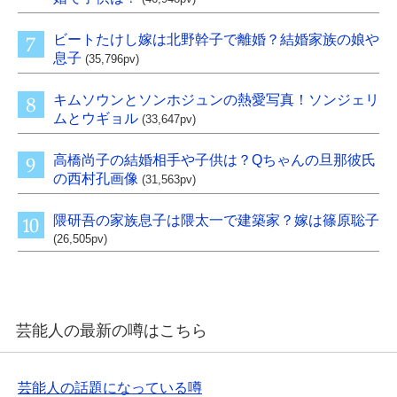
ビートたけし嫁は北野幹子で離婚？結婚家族の娘や
息子
(35,796pv)
キムソウンとソンホジュンの熱愛写真！ソンジェリ
ムとウギョル
(33,647pv)
高橋尚子の結婚相手や子供は？Qちゃんの旦那彼氏
の西村孔画像
(31,563pv)
隈研吾の家族息子は隈太一で建築家？嫁は篠原聡子
(26,505pv)
芸能人の最新の噂はこちら
芸能人の話題になっている噂