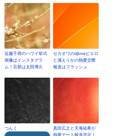
近藤千尋のハワイ挙式
セカオワのdjloveピエロ
画像はインスタグラ
と浦えりかの熱愛交際
ム！旦那は太田博久
報道はフラッシュ
つんく
真田広之と天海祐希が
熱愛デート報道否定！