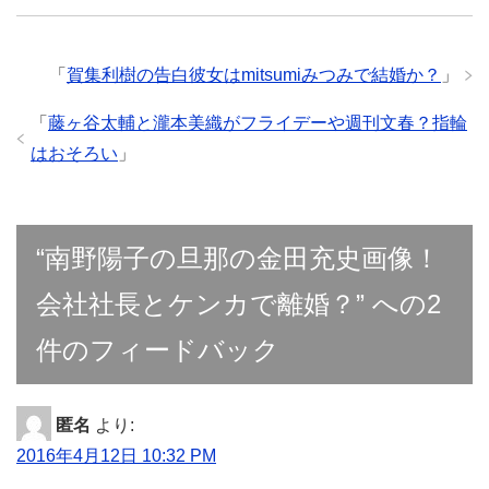
「
賀集利樹の告白彼女はmitsumiみつみで結婚か？
」
「
藤ヶ谷太輔と瀧本美織がフライデーや週刊文春？指輪
はおそろい
」
“南野陽子の旦那の金田充史画像！
会社社長とケンカで離婚？” への2
件のフィードバック
匿名
より:
2016年4月12日 10:32 PM