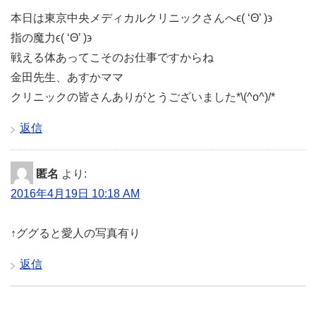
本日は東京中央メディカルクリニックさんへϵ( ‘Θ’ )϶
指の魔力ϵ( ‘Θ’ )϶
戦える体あってこそのお仕事ですからね
金田先生、あすかママ
クリニックの皆さんありがとうございました*\(^o^)/*
返信
匿名
より:
2016年4月19日 10:18 AM
↑ググると愛人の写真有り
返信