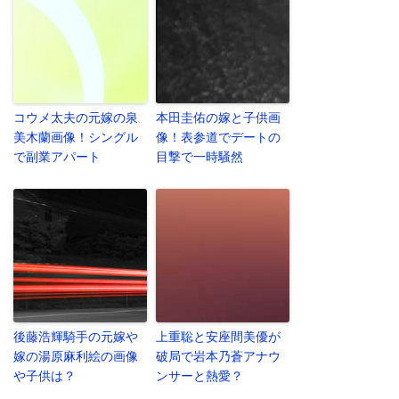
コウメ太夫の元嫁の泉
本田圭佑の嫁と子供画
美木蘭画像！シングル
像！表参道でデートの
で副業アパート
目撃で一時騒然
後藤浩輝騎手の元嫁や
上重聡と安座間美優が
嫁の湯原麻利絵の画像
破局で岩本乃蒼アナウ
や子供は？
ンサーと熱愛？