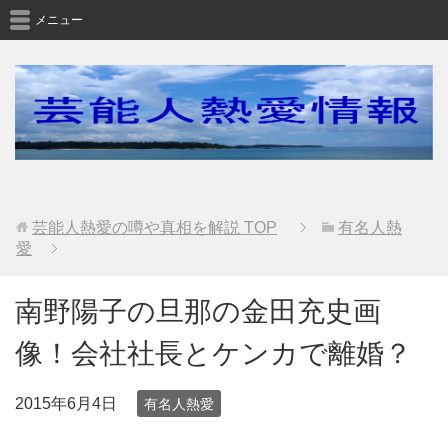
メニュー
芸能人熱愛の噂や真相を解説
TOP
有名人熱
愛
南野陽子の旦那の金田充史画
像！会社社長とケンカで離婚？
2015年6月4日
有名人熱愛