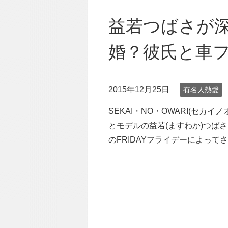
益若つばさが
婚？彼氏と車
2015年12月25日
有名人熱愛
SEKAI・NO・OWARI(セカイ
とモデルの益若(ますわか)つば
のFRIDAYフライデーによって