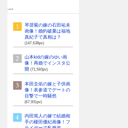
人気記事
琴奨菊の嫁の石田祐未
画像！婚約破棄は福地
真紀子で真相は？
(147,638pv)
山本kidの嫁のゆい画
像！再婚でインスタ公
開
(71,593pv)
本田圭佑の嫁と子供画
像！表参道でデートの
目撃で一時騒然
(67,931pv)
内田篤人の嫁で結婚相
手の榎田優紀画像！フ
ライデーで私服姿