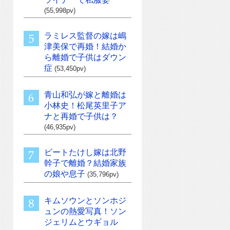
(55,998pv)
ラミレス監督の嫁は嶋
津美保で再婚！結婚か
ら離婚で子供はダウン
症
(53,450pv)
青山和弘が嫁と離婚は
小林史！松尾英里子ア
ナと再婚で子供は？
(46,935pv)
ビートたけし嫁は北野
幹子で離婚？結婚家族
の娘や息子
(35,796pv)
キムソウンとソンホジ
ュンの熱愛写真！ソン
ジェリムとウギョル