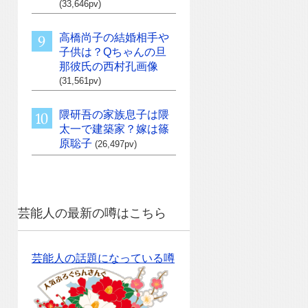
(33,646pv)
高橋尚子の結婚相手や
子供は？Qちゃんの旦
那彼氏の西村孔画像
(31,561pv)
隈研吾の家族息子は隈
太一で建築家？嫁は篠
原聡子
(26,497pv)
芸能人の最新の噂はこちら
芸能人の話題になっている噂