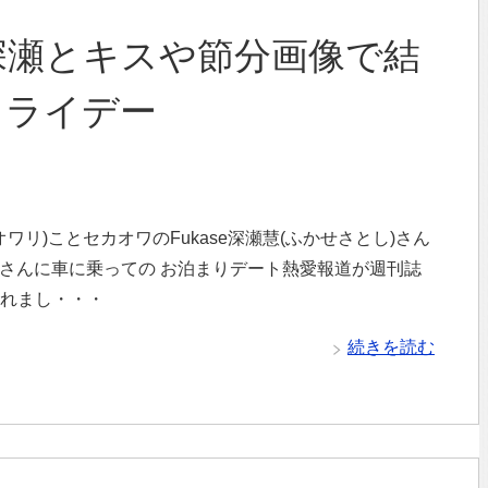
深瀬とキスや節分画像で結
フライデー
ノオワリ)ことセカオワのFukase深瀬慧(ふかせさとし)さん
ささんに車に乗っての お泊まりデート熱愛報道が週刊誌
されまし・・・
続きを読む