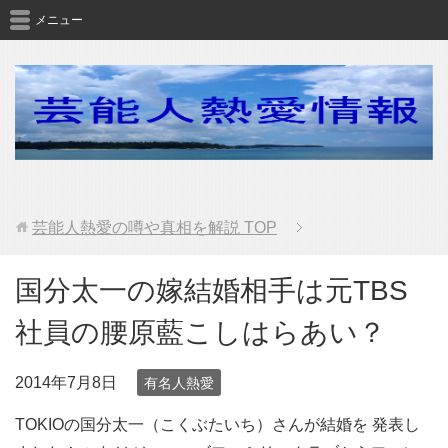
メニュー
芸能人熱愛の噂や真相を解説
TOP
国分太一の嫁結婚相手は元TBS
社員の腰原藍こしはらあい？
2014年7月8日
有名人熱愛
TOKIOの国分太一（こくぶたいち）さんが結婚を 発表し