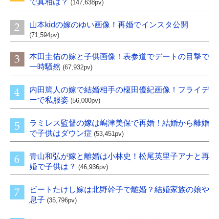
で真相は？
(147,638pv)
山本kidの嫁のゆい画像！再婚でインスタ公開
(71,594pv)
本田圭佑の嫁と子供画像！表参道でデートの目撃で
一時騒然
(67,932pv)
内田篤人の嫁で結婚相手の榎田優紀画像！フライデ
ーで私服姿
(56,000pv)
ラミレス監督の嫁は嶋津美保で再婚！結婚から離婚
で子供はダウン症
(53,451pv)
青山和弘が嫁と離婚は小林史！松尾英里子アナと再
婚で子供は？
(46,936pv)
ビートたけし嫁は北野幹子で離婚？結婚家族の娘や
息子
(35,796pv)