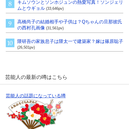
キムソウンとソンホジュンの熱愛写真！ソンジェリ
ムとウギョル
(33,646pv)
高橋尚子の結婚相手や子供は？Qちゃんの旦那彼氏
の西村孔画像
(31,561pv)
隈研吾の家族息子は隈太一で建築家？嫁は篠原聡子
(26,501pv)
芸能人の最新の噂はこちら
芸能人の話題になっている噂