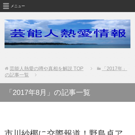
メニュー
芸能人熱愛の噂や真相を解説
TOP
「2017年」
の記事一覧
「2017年8月」の記事一覧
市川紗椰に交際報道！野島卓ア