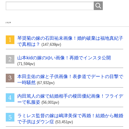
人気記事
琴奨菊の嫁の石田祐未画像！婚約破棄は福地真紀子
で真相は？
(147,639pv)
山本kidの嫁のゆい画像！再婚でインスタ公開
(71,594pv)
本田圭佑の嫁と子供画像！表参道でデートの目撃で
一時騒然
(67,932pv)
内田篤人の嫁で結婚相手の榎田優紀画像！フライデ
ーで私服姿
(56,001pv)
ラミレス監督の嫁は嶋津美保で再婚！結婚から離婚
で子供はダウン症
(53,451pv)