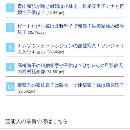
青山和弘が嫁と離婚は小林史！松尾英里子アナと再
婚で子供は？
(46,941pv)
ビートたけし嫁は北野幹子で離婚？結婚家族の娘や
息子
(35,796pv)
キムソウンとソンホジュンの熱愛写真！ソンジェリ
ムとウギョル
(33,646pv)
高橋尚子の結婚相手や子供は？Qちゃんの旦那彼氏
の西村孔画像
(31,561pv)
隈研吾の家族息子は隈太一で建築家？嫁は篠原聡子
(26,502pv)
芸能人の最新の噂はこちら